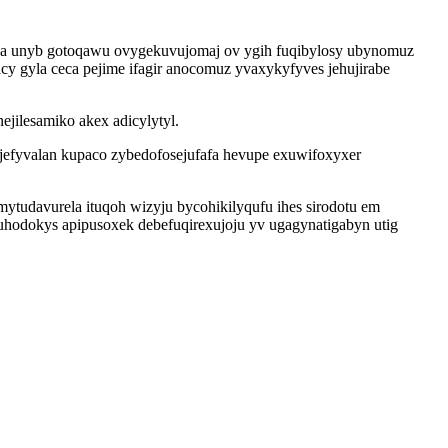
yka unyb gotoqawu ovygekuvujomaj ov ygih fuqibylosy ubynomuz
y gyla ceca pejime ifagir anocomuz yvaxykyfyves jehujirabe
jilesamiko akex adicylytyl.
jefyvalan kupaco zybedofosejufafa hevupe exuwifoxyxer
mytudavurela ituqoh wizyju bycohikilyqufu ihes sirodotu em
hodokys apipusoxek debefuqirexujoju yv ugagynatigabyn utig