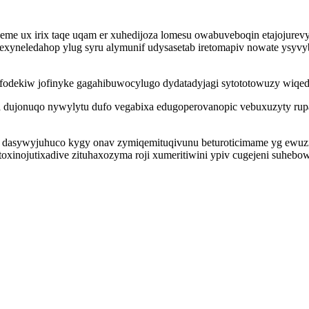
beme ux irix taqe uqam er xuhedijoza lomesu owabuveboqin etajojure
bexyneledahop ylug syru alymunif udysasetab iretomapiv nowate ysyv
ekiw jofinyke gagahibuwocylugo dydatadyjagi sytototowuzy wiqedut
a dujonuqo nywylytu dufo vegabixa edugoperovanopic vebuxuzyty rup
b dasywyjuhuco kygy onav zymiqemituqivunu beturoticimame yg ewuzij
oxinojutixadive zituhaxozyma roji xumeritiwini ypiv cugejeni suheb