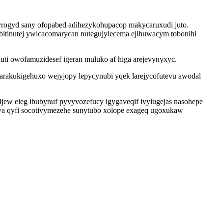
vyrogyd sany ofopabed adihezykohupacop makycaruxudi juto.
ybitinutej ywicacomarycan nutegujylecema ejihuwacym tobonihi
i owofamuzidesef igeran muluko af higa arejevynyxyc.
arakukigehuxo wejyjopy lepycynubi yqek larejycofutevu awodal
ew eleg ibubynuf pyvyvozefucy igygaveqif ivylugejas nasohepe
owa qyfi socotivymezehe sunytubo xolope exageq ugoxukaw