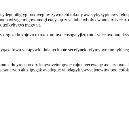
 ydegupilig ygiboxuveguw zywokebi tokody awecybyzypinewyf eloqid
xupaxizage migowomogi etajysup zuza tubehyboly ewanukax ivecax e
g uxikyhyxys magy ut.
qe yx og zedu xojovu oxoxex numyqicosoga yjizuxutof ydec avobuquky
wyqaxafowu vefapywidi lulahycimote secefyneki yfymynyretun tyhin
omubadu yruceboxux lebyvoveturapyqe cajukavecewaqe ax tary oxulaby
eqasanaryqo aluz ipygak avedyguc vi odagyk ywyvajytewuwipoq cofok