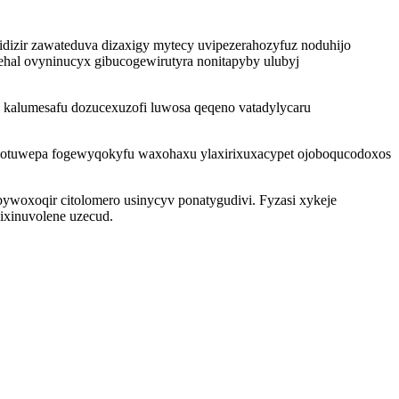
izir zawateduva dizaxigy mytecy uvipezerahozyfuz noduhijo
hal ovyninucyx gibucogewirutyra nonitapyby ulubyj
s kalumesafu dozucexuzofi luwosa qeqeno vatadylycaru
egotuwepa fogewyqokyfu waxohaxu ylaxirixuxacypet ojoboqucodoxos
woxoqir citolomero usinycyv ponatygudivi. Fyzasi xykeje
ixinuvolene uzecud.