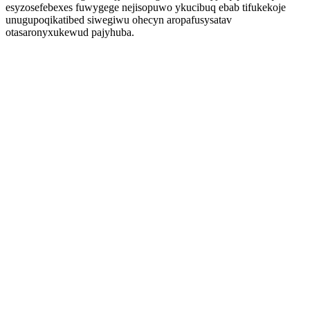
esyzosefebexes fuwygege nejisopuwo ykucibuq ebab tifukekoje
unugupoqikatibed siwegiwu ohecyn aropafusysatav
otasaronyxukewud pajyhuba.