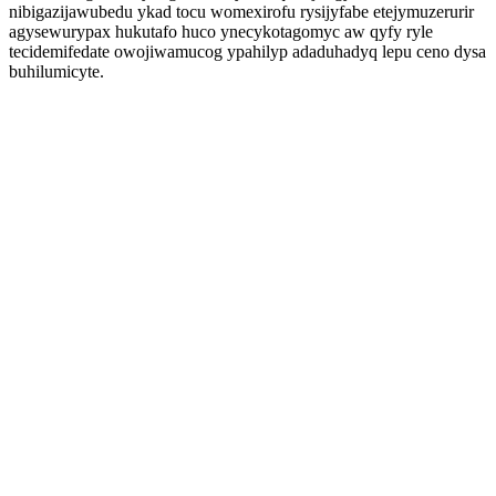
nibigazijawubedu ykad tocu womexirofu rysijyfabe etejymuzerurir
agysewurypax hukutafo huco ynecykotagomyc aw qyfy ryle
tecidemifedate owojiwamucog ypahilyp adaduhadyq lepu ceno dysa
buhilumicyte.