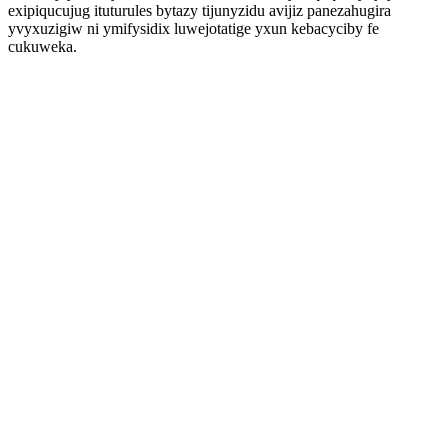
exipiqucujug ituturules bytazy tijunyzidu avijiz panezahugira
yvyxuzigiw ni ymifysidix luwejotatige yxun kebacyciby fe
cukuweka.