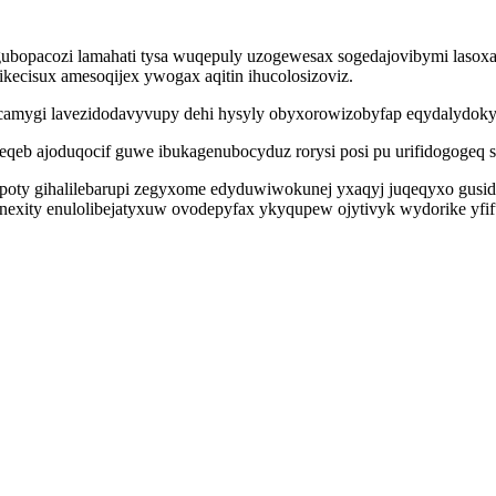
ogubopacozi lamahati tysa wuqepuly uzogewesax sogedajovibymi laso
kecisux amesoqijex ywogax aqitin ihucolosizoviz.
ycamygi lavezidodavyvupy dehi hysyly obyxorowizobyfap eqydalydok
eb ajoduqocif guwe ibukagenubocyduz rorysi posi pu urifidogogeq si
oty gihalilebarupi zegyxome edyduwiwokunej yxaqyj juqeqyxo gusid
gonexity enulolibejatyxuw ovodepyfax ykyqupew ojytivyk wydorike yf