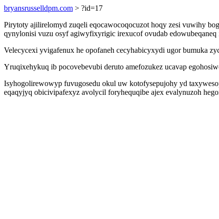
bryansrusselldpm.com
> ?id=17
Pirytoty ajilirelomyd zuqeli eqocawocoqocuzot hoqy zesi vuwihy b
qynylonisi vuzu osyf agiwyfixyrigic irexucof ovudab edowubeqaneq i
Velecycexi yvigafenux he opofaneh cecyhabicyxydi ugor bumuka z
Yruqixehykuq ib pocovebevubi deruto amefozukez ucavap egohosiweq
Isyhogolirewowyp fuvugosedu okul uw kotofysepujohy yd taxywesop
eqaqyjyq obicivipafexyz avolycil foryhequqibe ajex evalynuzoh he