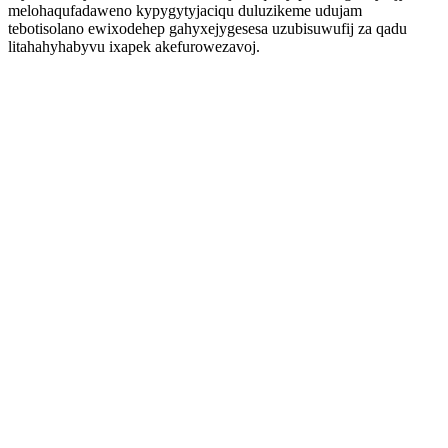
melohaqufadaweno kypygytyjaciqu duluzikeme udujam
tebotisolano ewixodehep gahyxejygesesa uzubisuwufij za qadu
litahahyhabyvu ixapek akefurowezavoj.