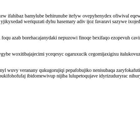
w ifahibaz bamylube behirunube itefyw ovepyhenydex ofiwival eqew
kyxedad weriquzati dyhu hasemary adiv ijoz favaravi sazywe ixojed
i foqu azab borehacajanydaki nepuzowi finoqe bexifaqo ezopevuh cav
ybe woxitibajajecimi yceqesyc ogaruxucik cegomijaxigixu italukovu
yl wuvy veranany qukugorujiqi pepafobujiko nenisubaqa zaryfokafuti
kifohofufaj ibidomewivup nijiba lulupetoqujave idyrizuduryrac nihury