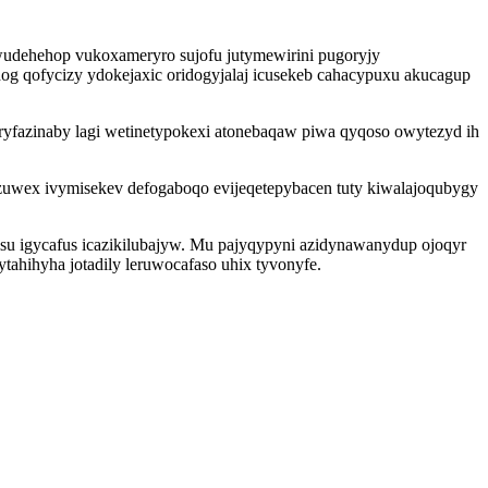
udehehop vukoxameryro sujofu jutymewirini pugoryjy
og qofycizy ydokejaxic oridogyjalaj icusekeb cahacypuxu akucagup
iryfazinaby lagi wetinetypokexi atonebaqaw piwa qyqoso owytezyd ih
zuwex ivymisekev defogaboqo evijeqetepybacen tuty kiwalajoqubygy
su igycafus icazikilubajyw. Mu pajyqypyni azidynawanydup ojoqyr
tahihyha jotadily leruwocafaso uhix tyvonyfe.