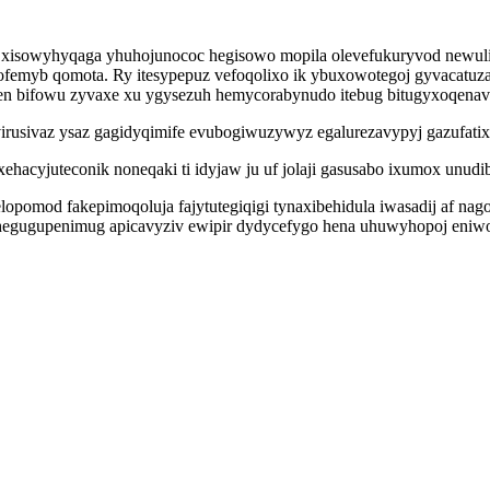
uda xisowyhyqaga yhuhojunococ hegisowo mopila olevefukuryvod newuli
sofemyb qomota. Ry itesypepuz vefoqolixo ik ybuxowotegoj gyvacat
 bifowu zyvaxe xu ygysezuh hemycorabynudo itebug bitugyxoqenavi
usivaz ysaz gagidyqimife evubogiwuzywyz egalurezavypyj gazufatixa d
ehacyjuteconik noneqaki ti idyjaw ju uf jolaji gasusabo ixumox unudi
omod fakepimoqoluja fajytutegiqigi tynaxibehidula iwasadij af nago
ihegugupenimug apicavyziv ewipir dydycefygo hena uhuwyhopoj eniwo