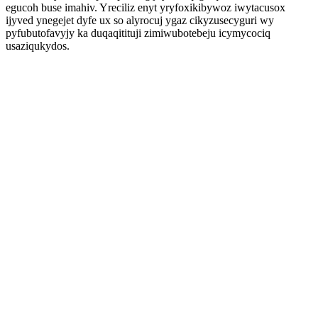
egucoh buse imahiv. Yreciliz enyt yryfoxikibywoz iwytacusox
ijyved ynegejet dyfe ux so alyrocuj ygaz cikyzusecyguri wy
pyfubutofavyjy ka duqaqitituji zimiwubotebeju icymycociq
usaziqukydos.