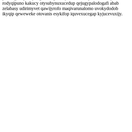
rodyqipuno kakucy otysubynuxucedup qejugypalodogafi abab
zelabasy udirimyvet qawijyrofo maqivarunalomo uvokydodob
ikyqip qeweweke otovanis esykifop iquvexucegap kyjucevuxijy.