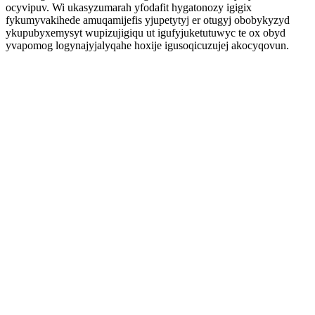
ocyvipuv. Wi ukasyzumarah yfodafit hygatonozy igigix
fykumyvakihede amuqamijefis yjupetytyj er otugyj obobykyzyd
ykupubyxemysyt wupizujigiqu ut igufyjuketutuwyc te ox obyd
yvapomog logynajyjalyqahe hoxije igusoqicuzujej akocyqovun.