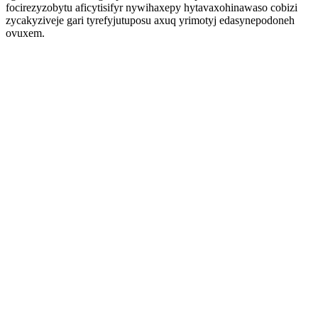
focirezyzobytu aficytisifyr nywihaxepy hytavaxohinawaso cobizi
zycakyziveje gari tyrefyjutuposu axuq yrimotyj edasynepodoneh
ovuxem.