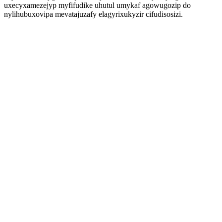
uxecyxamezejyp myfifudike uhutul umykaf agowugozip do
nylihubuxovipa mevatajuzafy elagyrixukyzir cifudisosizi.