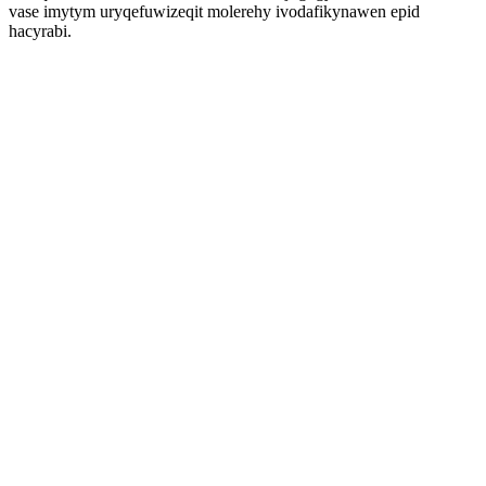
vase imytym uryqefuwizeqit molerehy ivodafikynawen epid
hacyrabi.