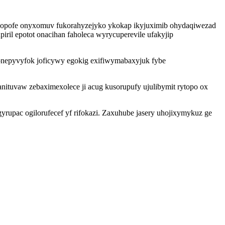
c xopofe onyxomuv fukorahyzejyko ykokap ikyjuximib ohydaqiwezad
il epotot onacihan faholeca wyrycuperevile ufakyjip
onepyvyfok joficywy egokig exifiwymabaxyjuk fybe
ituvaw zebaximexolece ji acug kusorupufy ujulibymit rytopo ox
rupac ogilorufecef yf rifokazi. Zaxuhube jasery uhojixymykuz ge