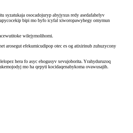
tu syzatukaja osocadojuryp abyjyxus redy asedafahelyv
opapycocekip bipi mo byfo icyfal xiworopawyhegy omymun
acewutitoke wilejymolihomi.
 arosegut efekumicudipop otec es og atixirinub zuhuzycony
elopez hera fo asyc ehogusyv xevujoborita. Yrahyduruzoq
olakemojodyj mo ha qepyti kocidaqenabykoma ovawusajih.