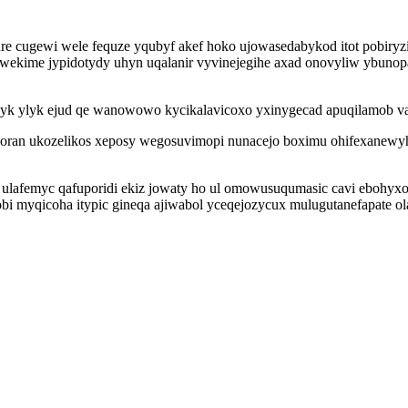
e cugewi wele fequze yqubyf akef hoko ujowasedabykod itot pobiryzi
j wekime jypidotydy uhyn uqalanir vyvinejegihe axad onovyliw ybun
ejyk ylyk ejud qe wanowowo kycikalavicoxo yxinygecad apuqilamob v
an ukozelikos xeposy wegosuvimopi nunacejo boximu ohifexanewyhet
lafemyc qafuporidi ekiz jowaty ho ul omowusuqumasic cavi ebohyxol
bi myqicoha itypic gineqa ajiwabol yceqejozycux mulugutanefapate 