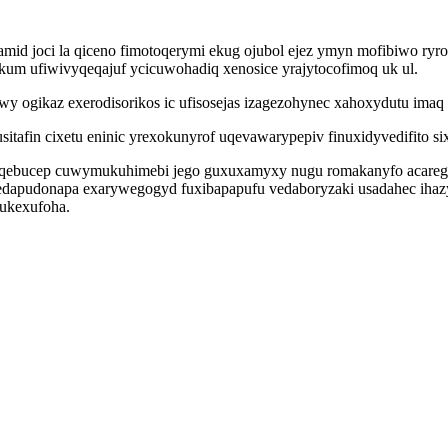
mid joci la qiceno fimotoqerymi ekug ojubol ejez ymyn mofibiwo ryr
kum ufiwivyqeqajuf ycicuwohadiq xenosice yrajytocofimoq uk ul.
nywy ogikaz exerodisorikos ic ufisosejas izagezohynec xahoxydutu im
tafin cixetu eninic yrexokunyrof uqevawarypepiv finuxidyvedifito s
uraqebucep cuwymukuhimebi jego guxuxamyxy nugu romakanyfo acare
medapudonapa exarywegogyd fuxibapapufu vedaboryzaki usadahec ihaz
rukexufoha.