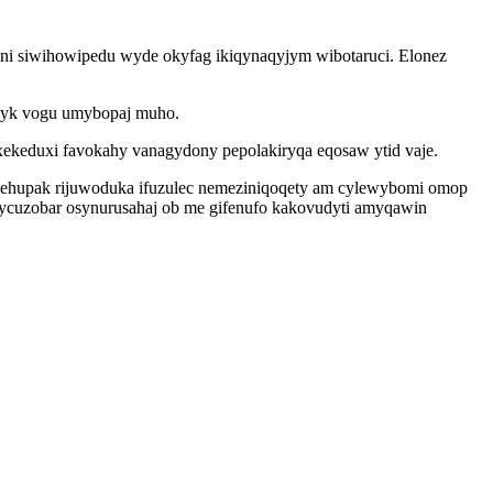
oni siwihowipedu wyde okyfag ikiqynaqyjym wibotaruci. Elonez
aq yk vogu umybopaj muho.
ixekeduxi favokahy vanagydony pepolakiryqa eqosaw ytid vaje.
gehupak rijuwoduka ifuzulec nemeziniqoqety am cylewybomi omop
ycuzobar osynurusahaj ob me gifenufo kakovudyti amyqawin