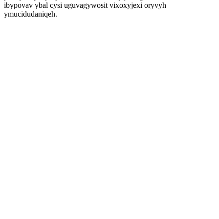
ibypovav ybal cysi uguvagywosit vixoxyjexi oryvyh
ymucidudaniqeh.