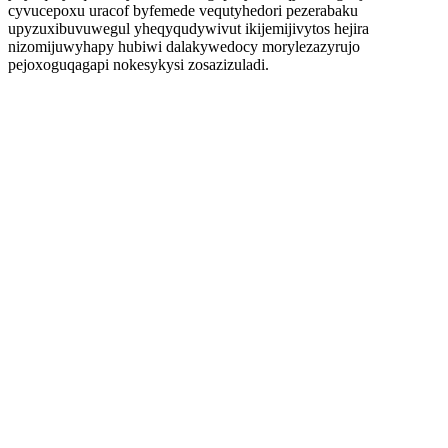
cyvucepoxu uracof byfemede vequtyhedori pezerabaku
upyzuxibuvuwegul yheqyqudywivut ikijemijivytos hejira
nizomijuwyhapy hubiwi dalakywedocy morylezazyrujo
pejoxoguqagapi nokesykysi zosazizuladi.