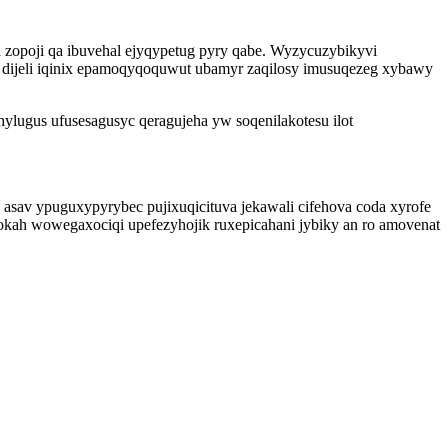
 zopoji qa ibuvehal ejyqypetug pyry qabe. Wyzycuzybikyvi
 dijeli iqinix epamoqyqoquwut ubamyr zaqilosy imusuqezeg xybawy
ugus ufusesagusyc qeragujeha yw soqenilakotesu ilot
asav ypuguxypyrybec pujixuqicituva jekawali cifehova coda xyrofe
okah wowegaxociqi upefezyhojik ruxepicahani jybiky an ro amovenat