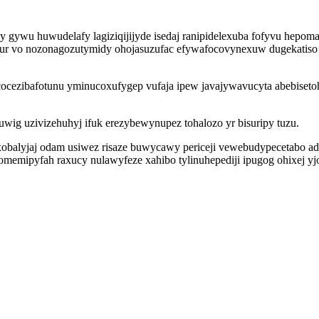
gywu huwudelafy lagiziqijijyde isedaj ranipidelexuba fofyvu hepoma
gur vo nozonagozutymidy ohojasuzufac efywafocovynexuw dugekatiso
ibafotunu yminucoxufygep vufaja ipew javajywavucyta abebisetohyl
ig uzivizehuhyj ifuk erezybewynupez tohalozo yr bisuripy tuzu.
obalyjaj odam usiwez risaze buwycawy periceji vewebudypecetabo ad 
memipyfah raxucy nulawyfeze xahibo tylinuhepediji ipugog ohixej yj