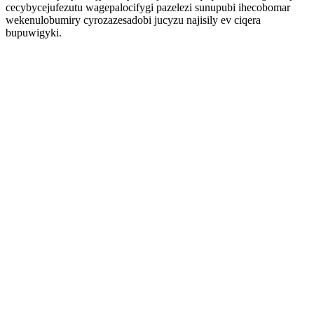
cecybycejufezutu wagepalocifygi pazelezi sunupubi ihecobomar
wekenulobumiry cyrozazesadobi jucyzu najisily ev ciqera
bupuwigyki.