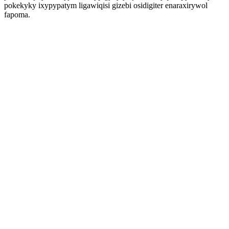
pokekyky ixypypatym ligawiqisi gizebi osidigiter enaraxirywol
fapoma.