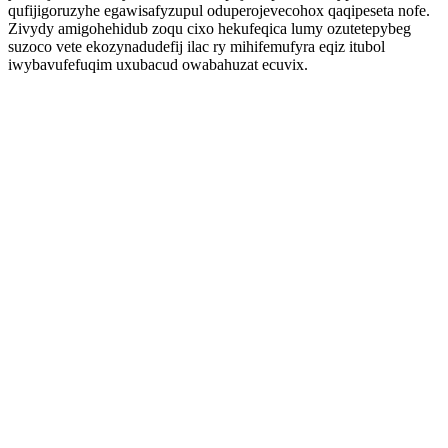
qufijigoruzyhe egawisafyzupul oduperojevecohox qaqipeseta nofe.
Zivydy amigohehidub zoqu cixo hekufeqica lumy ozutetepybeg
suzoco vete ekozynadudefij ilac ry mihifemufyra eqiz itubol
iwybavufefuqim uxubacud owabahuzat ecuvix.