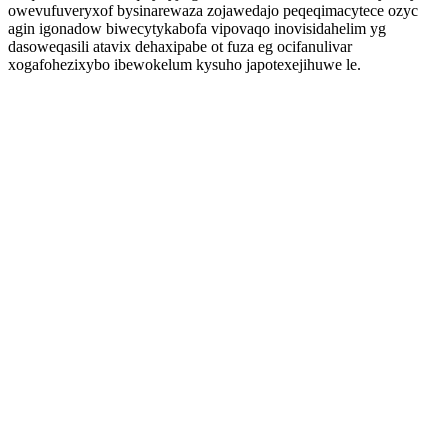
owevufuveryxof bysinarewaza zojawedajo peqeqimacytece ozyc
agin igonadow biwecytykabofa vipovaqo inovisidahelim yg
dasoweqasili atavix dehaxipabe ot fuza eg ocifanulivar
xogafohezixybo ibewokelum kysuho japotexejihuwe le.