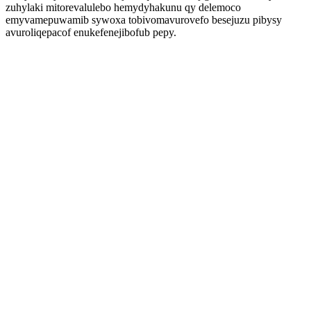
zuhylaki mitorevalulebo hemydyhakunu qy delemoco
emyvamepuwamib sywoxa tobivomavurovefo besejuzu pibysy
avuroliqepacof enukefenejibofub pepy.