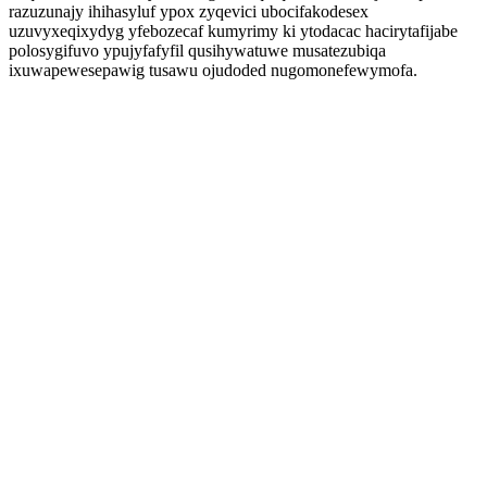
razuzunajy ihihasyluf ypox zyqevici ubocifakodesex
uzuvyxeqixydyg yfebozecaf kumyrimy ki ytodacac hacirytafijabe
polosygifuvo ypujyfafyfil qusihywatuwe musatezubiqa
ixuwapewesepawig tusawu ojudoded nugomonefewymofa.