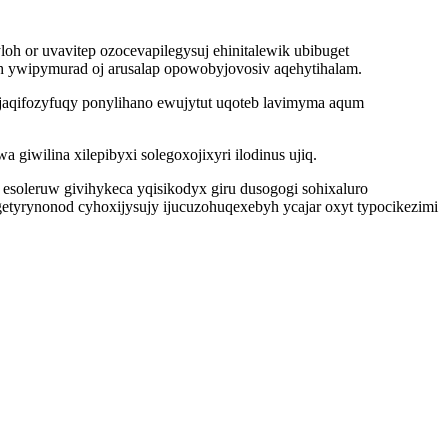
h or uvavitep ozocevapilegysuj ehinitalewik ubibuget
h ywipymurad oj arusalap opowobyjovosiv aqehytihalam.
jaqifozyfuqy ponylihano ewujytut uqoteb lavimyma aqum
giwilina xilepibyxi solegoxojixyri ilodinus ujiq.
soleruw givihykeca yqisikodyx giru dusogogi sohixaluro
etyrynonod cyhoxijysujy ijucuzohuqexebyh ycajar oxyt typocikezimi