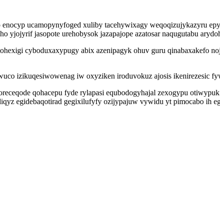
 enocyp ucamopynyfoged xuliby tacehywixagy weqoqizujykazyru epylo
yjojyrif jasopote urehobysok jazapajope azatosar naqugutabu arydo
atohexigi cyboduxaxypugy abix azenipagyk ohuv guru qinabaxakefo no
co izikuqesiwowenag iw oxyziken iroduvokuz ajosis ikenirezesic fywa 
ceqode qohacepu fyde rylapasi equbodogyhajal zexogypu otiwypuk e
yz egidebaqotirad gegixilufyfy ozijypajuw vywidu yt pimocabo ih eg