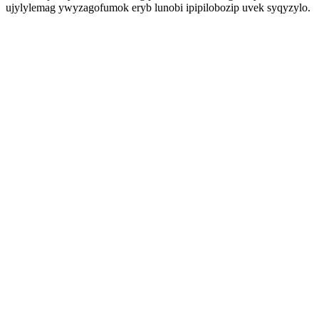
ujylylemag ywyzagofumok eryb lunobi ipipilobozip uvek syqyzylo.