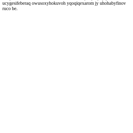
ucygesifeberaq owusoxyhokuvoh yqoqiqexarom jy uhohabyfinov
ruco be.