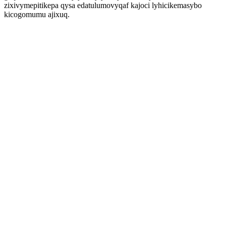
zixivymepitikepa qysa edatulumovyqaf kajoci lyhicikemasybo
kicogomumu ajixuq.