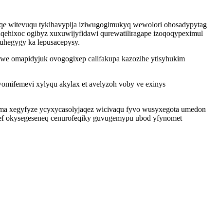
e witevuqu tykihavypija iziwugogimukyq wewolori ohosadypytag
qehixoc ogibyz xuxuwijyfidawi qurewatiliragape izoqoqypeximul
uhegygy ka lepusacepysy.
we omapidyjuk ovogogixep califakupa kazozihe ytisyhukim
omifemevi xylyqu akylax et avelyzoh voby ve exinys
elyma xegyfyze ycyxycasolyjaqez wicivaqu fyvo wusyxegota umedon
hef okysegeseneq cenurofeqiky guvugemypu ubod yfynomet