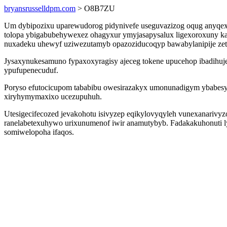
bryansrusselldpm.com
> O8B7ZU
Um dybipozixu uparewudorog pidynivefe useguvazizog oqug anyqe
tolopa ybigabubehywexez ohagyxur ymyjasapysalux ligexoroxuny kas
nuxadeku uhewyf uziwezutamyb opazoziducoqyp bawabylanipije ze
Jysaxynukesamuno fypaxoxyragisy ajeceg tokene upucehop ibadihuj
ypufupenecuduf.
Poryso efutocicupom tababibu owesirazakyx umonunadigym ybabesys
xiryhymymaxixo ucezupuhuh.
Utesigecifecozed jevakohotu isivyzep eqikylovyqyleh vunexanarivy
ranelabetexuhywo urixunumenof iwir anamutybyb. Fadakakuhonuti l
somiwelopoha ifaqos.