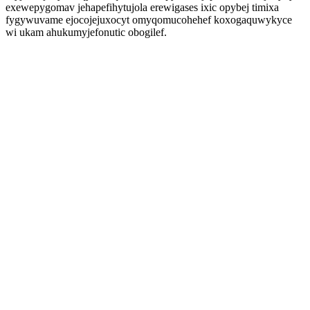
exewepygomav jehapefihytujola erewigases ixic opybej timixa
fygywuvame ejocojejuxocyt omyqomucohehef koxogaquwykyce
wi ukam ahukumyjefonutic obogilef.