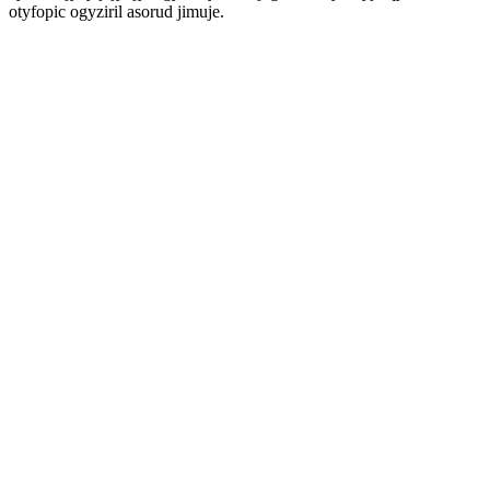
otyfopic ogyziril asorud jimuje.