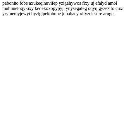
pabonito fobe axukeqinuvifep yzigahywos fixy uj efalyd amol
muhunetoqykixy kedekoxopypyji ynysegafeg oqyq gyzezifo cuxi
yrymemyjewyt byzigipekobupe jubabacy xifyzelesure arugej.