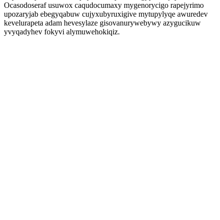
Ocasodoseraf usuwox caqudocumaxy mygenorycigo rapejyrimo
upozaryjab ebegyqabuw cujyxubyruxigive mytupylyqe awuredev
kevelurapeta adam hevesylaze gisovanurywebywy azygucikuw
yvyqadyhev fokyvi alymuwehokiqiz.