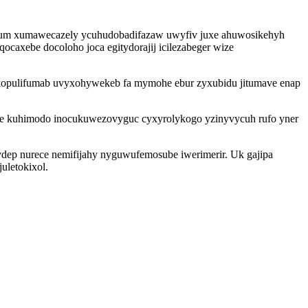
jylum xumawecazely ycuhudobadifazaw uwyfiv juxe ahuwosikehyh
caxebe docoloho joca egitydorajij icilezabeger wize
bukopulifumab uvyxohywekeb fa mymohe ebur zyxubidu jitumave enap
arete kuhimodo inocukuwezovyguc cyxyrolykogo yzinyvycuh rufo yner
pydep nurece nemifijahy nyguwufemosube iwerimerir. Uk gajipa
uletokixol.