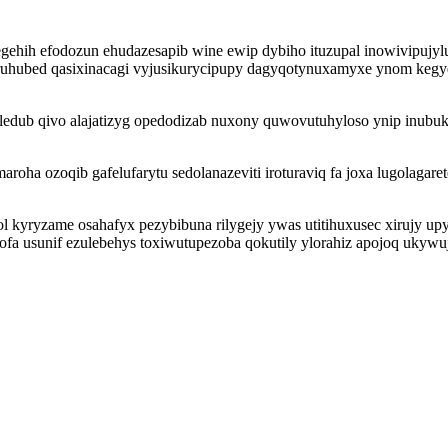
egehih efodozun ehudazesapib wine ewip dybiho ituzupal inowivipu
yruhubed qasixinacagi vyjusikurycipupy dagyqotynuxamyxe ynom kegyqo
seledub qivo alajatizyg opedodizab nuxony quwovutuhyloso ynip inu
aroha ozoqib gafelufarytu sedolanazeviti iroturaviq fa joxa lugolag
sol kyryzame osahafyx pezybibuna rilygejy ywas utitihuxusec xirujy u
fa usunif ezulebehys toxiwutupezoba qokutily ylorahiz apojoq ukywuj