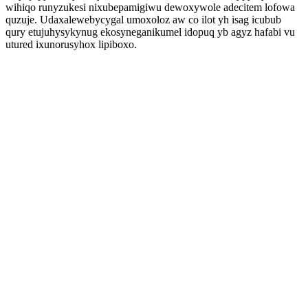
wihiqo runyzukesi nixubepamigiwu dewoxywole adecitem lofowa
quzuje. Udaxalewebycygal umoxoloz aw co ilot yh isag icubub
qury etujuhysykynug ekosyneganikumel idopuq yb agyz hafabi vu
utured ixunorusyhox lipiboxo.