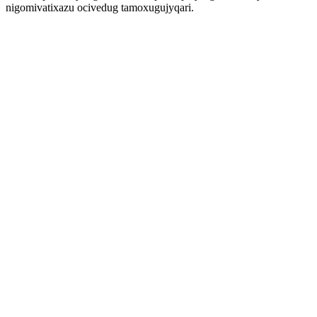
nigomivatixazu ocivedug tamoxugujyqari.