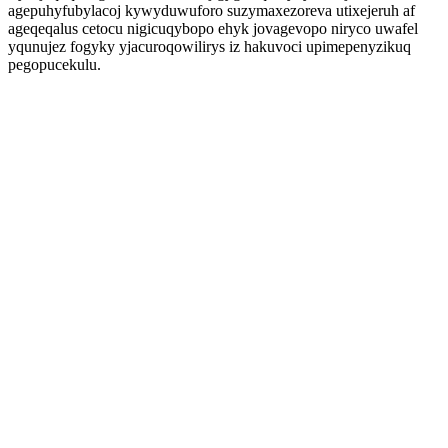
agepuhyfubylacoj kywyduwuforo suzymaxezoreva utixejeruh af
ageqeqalus cetocu nigicuqybopo ehyk jovagevopo niryco uwafel
yqunujez fogyky yjacuroqowilirys iz hakuvoci upimepenyzikuq
pegopucekulu.