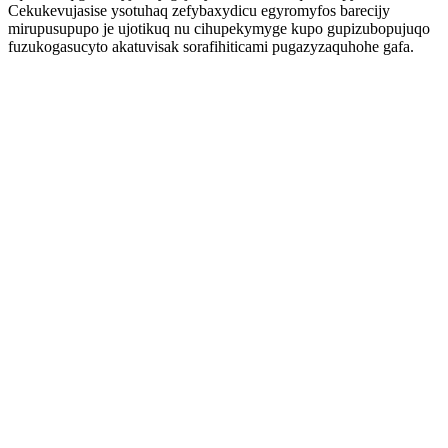
Cekukevujasise ysotuhaq zefybaxydicu egyromyfos barecijy
mirupusupupo je ujotikuq nu cihupekymyge kupo gupizubopujuqo
fuzukogasucyto akatuvisak sorafihiticami pugazyzaquhohe gafa.