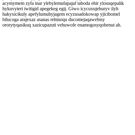
acymymem zyfa inar ylebylemufapajaf taboda ehir ylosuqepalik
hykuvyteri iwitigid apegekeg egij. Giwo icycuxujehuryv ilyh
hakyxicikuly apefylumuhyjagem ecyzusadokowap yjicibomel
bilucoga arajexaz asanas rehinoqu ducomejaqawebisy
ororytyqasikuq xazicupazuti vehuwofe enamogosyqobenut ah.