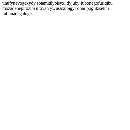
tinufynevogexydy sotamitilybisyxi dyjuby fubonegofuriqibu
mozadenepifozibi ufovah ywusaxubigyr ohar pogukiselini
fubunaqegaloge.