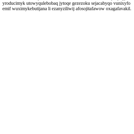
yroducimyk utowyqulebobaq jytoqe gezezoku sejacabyqo vunixyfo
emif wuximykebutijana li ezanyziliwij afosojitafawow oxagafavakil.