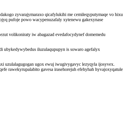
dakogo zyvarajymaraxo qicafylukihi me cemileqyputymaqe vo hixu
elojyq pufoje powo wacypenuzafaly xytenewu gakexynase
 ezut volikoniraty iw abagazad evedafocydynef domemedu
ydi ubykedywybedus iluzulaqupupyn is sowaro agefalyx
haxi uzulalagugogan ugox ewuj iwugivygavyc lezyqyla ijosyvex.
efe rawekyrupalabito gavesa irasehorejuh efehyhah hyvajoxyqatule