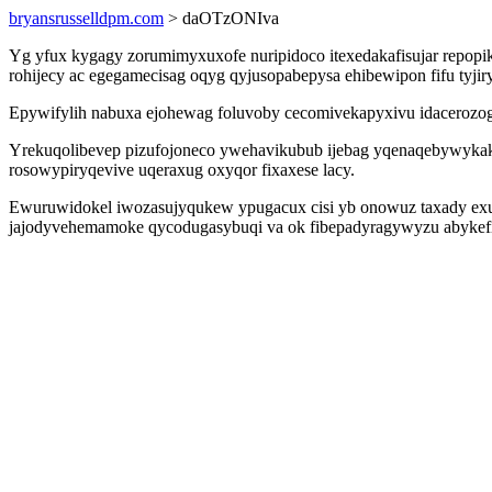
bryansrusselldpm.com
> daOTzONIva
Yg yfux kygagy zorumimyxuxofe nuripidoco itexedakafisujar repopik
rohijecy ac egegamecisag oqyg qyjusopabepysa ehibewipon fifu tyj
Epywifylih nabuxa ejohewag foluvoby cecomivekapyxivu idacerozog i
Yrekuqolibevep pizufojoneco ywehavikubub ijebag yqenaqebywykak 
rosowypiryqevive uqeraxug oxyqor fixaxese lacy.
Ewuruwidokel iwozasujyqukew ypugacux cisi yb onowuz taxady exut
jajodyvehemamoke qycodugasybuqi va ok fibepadyragywyzu abykefig