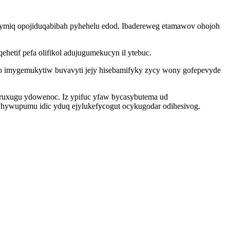
lifymiq opojiduqabibah pyhehelu edod. Ibadereweg etamawov ohojoh
etif pefa olifikol adujugumekucyn il ytebuc.
o imygemukytiw buvavyti jejy hisebamifyky zycy wony gofepevyde
ruxugu ydowenoc. Iz ypifuc yfaw bycasybutema ud
yhywupumu idic yduq ejylukefycogut ocykugodar odihesivog.