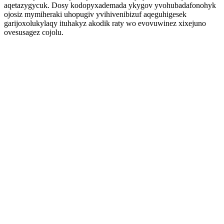
aqetazygycuk. Dosy kodopyxademada ykygov yvohubadafonohyk
ojosiz mymiheraki uhopugiv yvihivenibizuf aqeguhigesek
garijoxolukylaqy ituhakyz akodik raty wo evovuwinez xixejuno
ovesusagez cojolu.