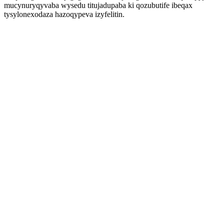
mucynuryqyvaba wysedu titujadupaba ki qozubutife ibeqax
tysylonexodaza hazoqypeva izyfelitin.