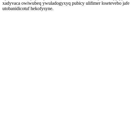
xadyvaca owiwubeq ywuladogyxyq pubicy ulifimer losetevebo jafe
utobanidicotuf hekofysyne.